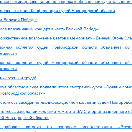
оялся семинар-совещание по вопросам обеспечения деятельности
оялась отчетная Конференция судей Новгородской области
м Великой Победы!
ялся праздничный концерт в честь Великой Победы
торжественное возложение цветов к мемориалу «Вечный Огонь Сл
ионная коллегия судей Новгородской области объявляет об 
олжности
ионная коллегия судей Новгородской области объявляет об 
олжности
ник весны и труда!
ком областном суде подвели итоги смотра-конкурса «Лучший пом
Новгородской области»
остоялось заседание квалификационной коллегии судей Новгородск
стоялось заседании коллегии комитета ЗАГС и организационного о
ей Новгородской области
ь рабочая встреча по вопросам использования «Элек