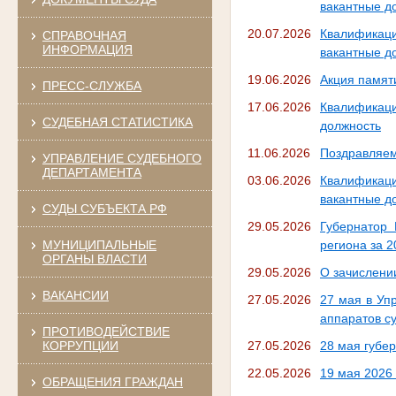
вакантные д
20.07.2026
Квалификац
СПРАВОЧНАЯ
ИНФОРМАЦИЯ
вакантные д
19.06.2026
Акция памят
ПРЕСС-СЛУЖБА
17.06.2026
Квалификаци
СУДЕБНАЯ СТАТИСТИКА
должность
11.06.2026
Поздравляем
УПРАВЛЕНИЕ СУДЕБНОГО
ДЕПАРТАМЕНТА
03.06.2026
Квалификац
вакантные д
СУДЫ СУБЪЕКТА РФ
29.05.2026
Губернатор 
МУНИЦИПАЛЬНЫЕ
региона за 2
ОРГАНЫ ВЛАСТИ
29.05.2026
О зачислени
ВАКАНСИИ
27.05.2026
27 мая в Уп
аппаратов с
ПРОТИВОДЕЙСТВИЕ
КОРРУПЦИИ
27.05.2026
28 мая губе
22.05.2026
19 мая 2026
ОБРАЩЕНИЯ ГРАЖДАН