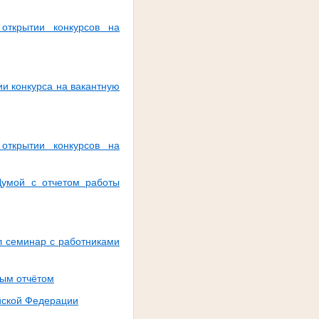
открытии конкурсов на
и конкурса на вакантную
открытии конкурсов на
Думой с отчетом работы
л семинар с работниками
ным отчётом
ийской Федерации