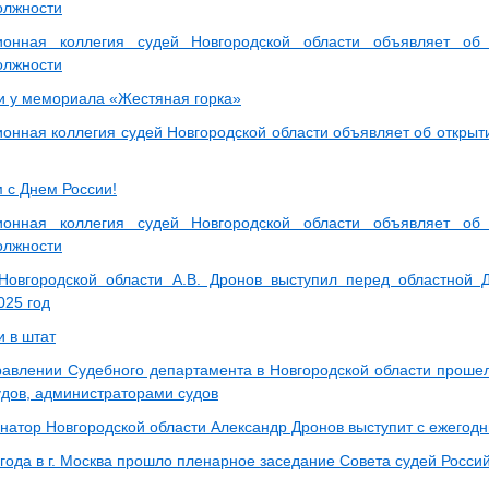
олжности
ионная коллегия судей Новгородской области объявляет об 
олжности
и у мемориала «Жестяная горка»
онная коллегия судей Новгородской области объявляет об открыти
 с Днем России!
ионная коллегия судей Новгородской области объявляет об 
олжности
Новгородской области А.В. Дронов выступил перед областной 
025 год
и в штат
равлении Судебного департамента в Новгородской области проше
удов, администраторами судов
рнатор Новгородской области Александр Дронов выступит с ежегод
 года в г. Москва прошло пленарное заседание Совета судей Росс